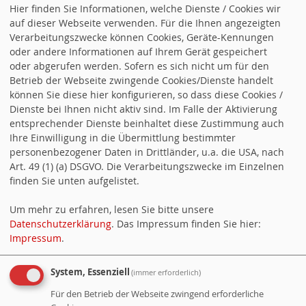
Hier finden Sie Informationen, welche Dienste / Cookies wir
Wir garantieren ein Grundrecht auf Pflege
. Mit dem Pflege-Manager bekommt
auf dieser Webseite verwenden. Für die Ihnen angezeigten
Verarbeitungszwecke können Cookies, Geräte-Kennungen
jeder, ob pflegebedürftig oder Angehöriger, eine persönliche Ansprechpartnerin
oder andere Informationen auf Ihrem Gerät gespeichert
bzw. einen persönlichen Ansprechpartner, der dabei hilft, die richtigen Leistungen
oder abgerufen werden. Sofern es sich nicht um für den
auszuwählen und so zusammenzustellen, dass die Pflege passt.
Betrieb der Webseite zwingende Cookies/Dienste handelt
können Sie diese hier konfigurieren, so dass diese Cookies /
Wir entlasten Ärztinnen und Ärzte
. Deshalb fördern wir seit Jahren Vorhaben und
Dienste bei Ihnen nicht aktiv sind. Im Falle der Aktivierung
Projekte, mit denen ärztliche Tätigkeiten auf qualifiziertes medizinisches
entsprechender Dienste beinhaltet diese Zustimmung auch
Fachpersonal übertragen werden. Dies kommt insbesondere auch den
Ihre Einwilligung in die Übermittlung bestimmter
Patientinnen und Patienten zu Gute.
personenbezogener Daten in Drittländer, u.a. die USA, nach
Art. 49 (1) (a) DSGVO. Die Verarbeitungszwecke im Einzelnen
Wir sorgen für gut ausgebildete medizinische Fachkräfte
. Wir setzen uns z. B. im
finden Sie unten aufgelistet.
Rahmen des „Masterplan Medizinstudium“ auf Bundesebene dafür ein, dass die
universitäre Ausbildung von Medizinstudierenden neu ausgerichtet und
Um mehr zu erfahren, lesen Sie bitte unsere
praxisnäher wird. Über finanzielle Anreize will die Landesregierung bereits im
Datenschutzerklärung
. Das Impressum finden Sie hier:
Studium für eine Tätigkeit als Hausärztin bzw. Hausarzt werben.
Impressum
.
SPD Rheinland-Pfalz
System, Essenziell
(immer erforderlich)
Für den Betrieb der Webseite zwingend erforderliche