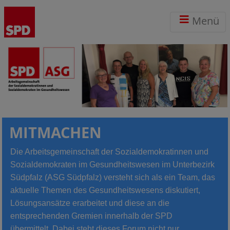
Menü
MITMACHEN
Die Arbeitsgemeinschaft der Sozialdemokratinnen und
Sozialdemokraten im Gesundheitswesen im Unterbezirk
Südpfalz (ASG Südpfalz) versteht sich als ein Team, das
aktuelle Themen des Gesundheitswesens diskutiert,
Lösungsansätze erarbeitet und diese an die
entsprechenden Gremien innerhalb der SPD
übermittelt.
Dabei steht dieses Forum nicht nur