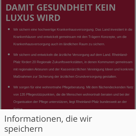
DAMIT GESUNDHEIT KEIN
LUXUS WIRD
Wir sichern eine hochwertige Krankenhausversorgung
. Das Land investiert in die
Krankenhäuser und entwickelt gemeinsam mit den Trägern Konzepte, um die
Krankenhausversorgung auch im ländlichen Raum zu sichern.
Wir sichern und entwickeln die ärztliche Versorgung auf dem Land.
Rheinland-
Pfalz fördert 20 Regionale Zukunftswerkstätten, in denen Kommunen gemeinsam
mit regionalen Akteuren und der Kassenärztlichen Vereinigung Ideen und konkrete
Maßnahmen zur Sicherung der ärztlichen Grundversorgung gestalten.
Wir sorgen für eine wohnortnahe Pflegeberatung.
Mit dem flächendeckenden Netz
von 135 Pflegestützpunkten, die die Menschen wohnortnah beraten und bei der
Organisation der Pflege unterstützen, liegt Rheinland-Pfalz bundesweit an der
Spitze.
Informationen, die wir
Wir unterstützen ältere Menschen in ihrem Alltag
. Die Gemeindeschwester Plus
speichern
berät die älteren Mitglieder unserer Gesellschaft, um die Selbstständigkeit
möglichst lange zu erhalten und eine Pflegebedürftigkeit zu verhindern.